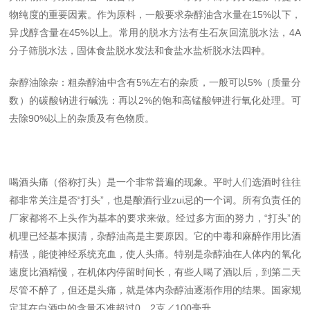
物纯度的重要因素。作为原料，一般要求杂醇油含水量在
15%
以下，
异戊醇含量在
45%
以上。常用的脱水方法有生石灰回流脱水法，
4A
分子筛脱水法，固体食盐脱水发法和食盐水盐析脱水法四种。
杂醇油除杂：粗杂醇油中含有
5%
左右的杂质，一般可以
5%
（质量分
数）的碳酸钠进行碱洗：再以
2%
的饱和高锰酸钾进行氧化处理。可
去除
90%
以上的杂质及有色物质。
喝酒头痛（俗称打头）是一个非常普遍的现象。平时人们选酒时往往
都非常关注是否“打头”，也是酿酒行业zui忌的一个词。所有负责任的
厂家都将不上头作为基本的要求来做。经过多方面的努力，“打头”的
机理已经基本摸清，杂醇油高是主要原因。它的中毒和麻醉作用比酒
精强，能使神经系统充血，使人头痛。特别是杂醇油在人体内的氧化
速度比酒精慢，在机体内停留时间长，有些人喝了酒以后，到第二天
尽管不醉了，但还是头痛，就是体内杂醇油逐渐作用的结果。国家规
定其在白酒中的含量不准超过
0
．
2
克／
100
毫升。