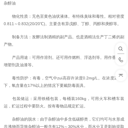
杂醇油
物化性质：无色至黄色油状液体。有特殊臭味和毒性。相对密度
0.811
～
0.832(20/20
℃
)
。主要含有
异戊醇
、
丁醇
、
丙
醇和
庚
醇等。
制备方法：发酵法制酒精的副产品。也是酒精法生产丁二烯的副
产物。
产品用途：可用作溶剂。还可用作燃料、浮选剂等。用作香料、
增塑剂及油漆等。
毒性防护：有毒，空气中zui高容许浓度
0.2mg/L
。在浓度
2%
以
下，氧含量在
17%
以上的情况下要戴防毒面具。
包装储运：采用铁桶包装，每桶装
160kg
，可用火车和槽车装
运，贮运过程中要防火。按有毒物品规定贮运。
杂醇油的脱水：由于杂醇油中多含低碳醇类，它们均可与水形成
共沸物而导致杂醇油一般含有
12%
～
30%
水分，而水分又是影响提取