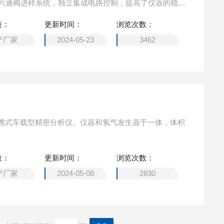
度六通阀进样系统，独立集成电路控制，提高了仪器的稳定
使仪器具有简单方便，易学易懂的特点，可以快速通过一
质：
更新时间：
浏览次数：
甲烷、乙烯、乙烷、丙烯、丙烷、异丁烷、正丁烷，二甲
产厂家
2024-05-23
3462
携式车载型精密分析仪。仪器和氢气发生器于一体，体积
质：
更新时间：
浏览次数：
产厂家
2024-05-08
2830