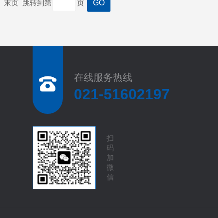
一页 末页 跳转到第
页
在线服务热线
021-51602197
扫
码
加
微
信