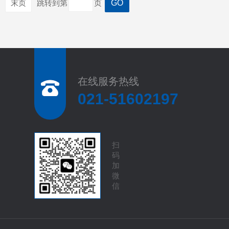
末页
跳转到第
页
在线服务热线
021-51602197
扫
码
加
微
信