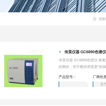
当前
传昊仪器 GC6890色谱
传昊仪器 GC6890色谱仪
的脚步，把不断的营造更*的
户的化验需求，又能应对市场
产品型号：
厂商性
生