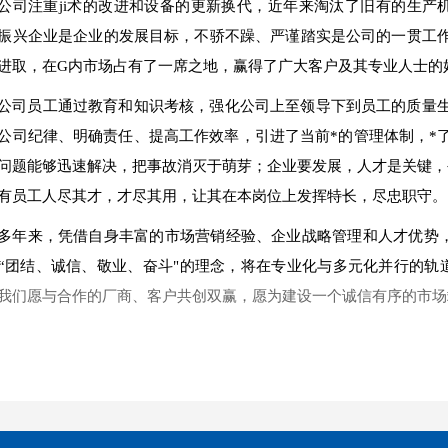
公司注重ji术的改进和设备的更新换代，近年来淘汰了旧有的生产
振兴企业是企业的发展目标，不骄不躁、严谨踏实是公司的一贯工
进取，在G内市场占有了一席之地，赢得了广大客户及其专业人士的
公司员工通过教育和知识考核，强化公司上至领导下到员工的质量
公司纪律、明确责任、提高工作效率，引进了当前*的管理体制，*
问题能够迅速解决，把事故消灭于萌芽；企业要发展，人才是关键，
有员工人尽其才，才尽其用，让其在本岗位上发挥特长，尽忠职守。
多年来，凭借自身丰富的市场营销经验、企业战略管理和人才优势，
“团结、诚信、敬业、奋斗"的理念，将在专业化与多元化并行的轨
我们愿与合作的厂商、客户共创双赢，愿为建设一个诚信有序的市场