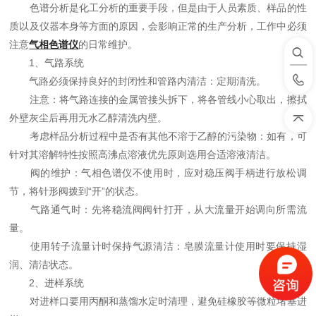
色谱分析是化工分析的重要手段，但是由于人员素质、样品的性
质以及仪器本身等方面的原因，会影响正常的生产分析，工作中必须
注意
气相色谱仪
的日常维护。
1、气路系统
气路必须保持良好的封闭性和管路内清洁：定期清洗。
注意：将气路连接的金属管接头拆下，将各管线小心取出，擦拭
外壁灰尘后再用无水乙醇清洗内壁。
考虑样品分析过程中是否有其他不溶于乙醇的污染物：如有，可
针对其溶解特性按照高沸点溶液优先原则选用合适溶液清洁。
阀的维护：气相色谱仪不使用时，应对稳压阀手柄进行放松调
节，将针形阀拨到“开”的状态。
气路通气时：先将稳流阀阀针打开，从大流量开始调向所需流
量。
使用转子流量计时保持气源清洁：皂膜流量计使用时要保持湿
润、清洁状态。
2、进样系统
对进样口要用丙酮和蒸馏水定时清理，避免硅橡胶等微粒堵塞进