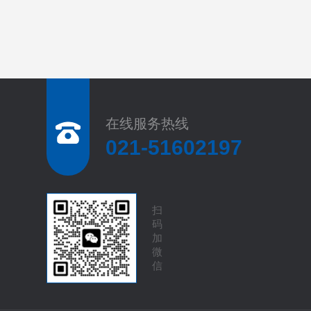
在线服务热线
021-51602197
扫
码
加
微
信