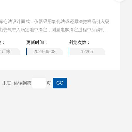
态微库仑法设计而成，仪器采用氧化法或还原法把样品引入裂
由载气带入滴定池中滴定，测量电解滴定过程中所消耗的
样品的含量。仪器具有测量范围宽、可适合不同的样品、
质：
更新时间：
浏览次数：
自动校验等特点。
产厂家
2024-05-08
12265
一页 末页 跳转到第
页