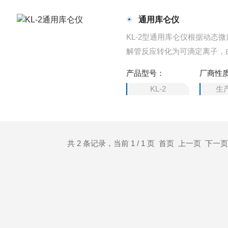
通用库仑仪
KL-2型通用库仑仪根据动
解管反应转化为可滴定离子，
电量，依据法拉第定律，可得
产品型号：
厂商性
分析速度快、自动滤除假峰、
KL-2
生
共 2 条记录，当前 1 / 1 页 首页 上一页 下