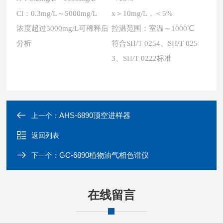
Cl：0.3mg/L～5000mg/L
x＞10mg/L，＜5%
浓度超过5000mg/L可稀释后
控温范围：室温～1000℃
分析
符合SH/T 0254、SH/T 025
3、SH/T 0222标准
AHS-6890顶空进样器
上一个：
返回列表
GC-6890植物油气相色谱仪
下一个：
在线留言