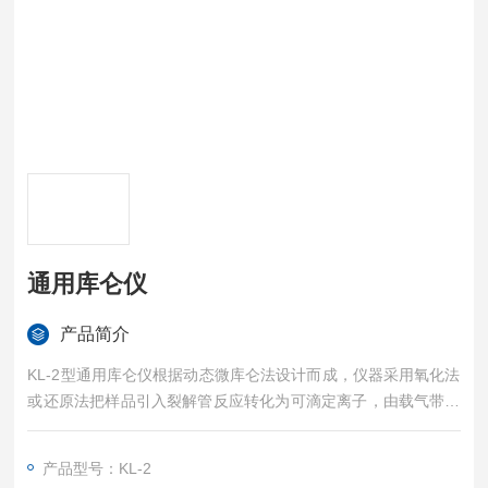
通用库仑仪
产品简介
KL-2型通用库仑仪根据动态微库仑法设计而成，仪器采用氧化法
或还原法把样品引入裂解管反应转化为可滴定离子，由载气带入
滴定池中滴定，测量电解滴定过程中所消耗的电量，依据法拉第
定律，可得样品的含量。仪器具有测量范围宽、可适合不同的样
产品型号：KL-2
品、分析速度快、自动滤除假峰、自动校验等特点。