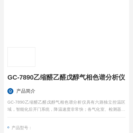
GC-7890乙缩醛乙醛戊醇气相色谱分析仪
产品简介
GC-7890乙缩醛乙醛戊醇气相色谱分析仪具有六路独立控温区
域，智能化后开门系统，降温速度非常快；各气化室、检测器及
放大器均采用模块化设计，安装更换非常方便；配有单独完整的
毛细管分析系统，独立的毛细管分流进样器。
产品型号：