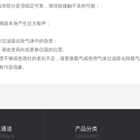
等部分是否固定可靠，请排除接触不良的可能；
。
测器本身产生过大噪声：
过滤器去除气体中的杂质；
请改变风向或更换仪器的位置。
不够或色谱柱的老化不足，请更换载气或使用气体过滤器去除载气
有污染现象。
速通道
产品分类
 TRACK
CATEGORY