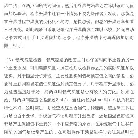
温中始、终两点间所需时间值，然后用终温与始温之差除以该时间值
而加以验证。程序升温中还有一种情况不易为操作者所发现。那就是
在升温过程中温度的变化很不均匀，忽快忽慢。但总的升温速率却看
不出变化。对此现象可采取记录程序升温曲线而加以比较。如无自动
记录方式可用手工法逐段加以记录，程序升温结束时再逐段加以对
照，即可。
（3）载气流速检查：载气流速的改变是引起保留时间不重复的另一
个重要原因。可用皂膜流量计测定柱后或检测器之后的实际流速加以
证实。对于恒温分析来说，主要检测实测值与预定值之间的偏差，必
要时重新调整设定值使流速达到预定值要求。对于程序升温来说，必
须检查温度处于始、终两点时载气流速是否有较大的变化。如果在
始、终两点间流速之差超过2mL/s（当柱内径为4mm时）即认为稳流
特性不好，这时需进一步检查系统是否漏气，稳流阀、稳压阀工作压
力是否合乎要求。系统漏气不论对程序升温色谱，还是恒温色谱说来
都是产生保留值不重复的一个不应忽略的原因。在系统漏气中进样口
隔垫的漏气是经常产生的，在高温操作下频繁进样时要注意及时更