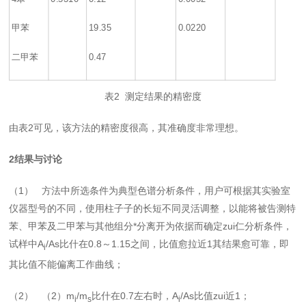
甲苯
19.35
0.0220
二甲苯
0.47
表2 测定结果的精密度
由表2可见，该方法的精密度很高，其准确度非常理想。
2
结果与讨论
（1） 方法中所选条件为典型色谱分析条件，用户可根据其实验室
仪器型号的不同，使用柱子子的长短不同灵活调整，以能将被告测特
苯、甲苯及二甲苯与其他组分*分离开为依据而确定zui仁分析条件，
试样中A
/As比什在0.8～1.15之间，比值愈拉近1其结果愈可靠，即
i
其比值不能偏离工作曲线；
（2） （2）m
/m
比什在0.7左右时，A
/As比值zui近1；
i
s
i