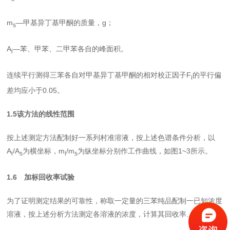
m
—
甲基异丁基甲酮的质量，
g
；
s
A
—
苯、甲苯、二甲苯各自的峰面积。
i
连续平行测得三苯各自对甲基异丁基甲酮的相对校正因子
F
的平行偏
i
差均应小于
0.05
。
1.5
该方法的线性范围
按上述测定方法配制好一系列村准溶液，按上述色谱条件分析，以
A
/A
为横坐标，
m
/m
为纵坐标分别作工作曲线，如图
1~3
所示。
i
s
i
s
1.6
加标回收率试验
为了证明测定结果的可靠性，称取一定量的三苯纯品配制一已知浓度
溶液，按上述分析方法测定各溶液的浓度，计算其回收率
.