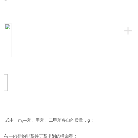
+
式中：
m
—
苯、甲苯、二甲苯各自的质量，
g
；
i
A
—
内标物甲基异丁基甲酮的峰面积；
s