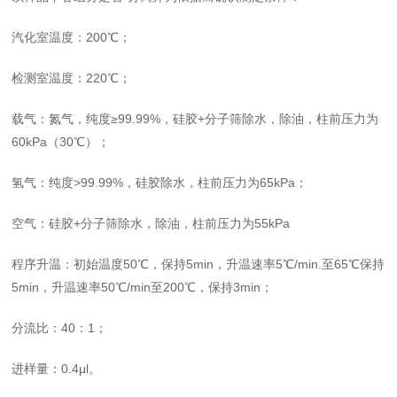
汽化室温度：
200℃
；
检测室温度：
220℃
；
载气：氮气，纯度
≥99.99%
，硅胶
+
分子筛除水，除油，柱前压力为
60kPa
（
30℃
）；
氢气：纯度
>99.99%
，硅胶除水，柱前压力为
65kPa
；
空气：硅胶
+
分子筛除水，除油，柱前压力为
55kPa
程序升温：初始温度
50℃
，保持
5min
，升温速率
5℃/min.
至
65℃
保持
5min
，升温速率
50℃/min
至
200℃
，保持
3min
；
分流比：
40
：
1
；
进样量：
0.4μl
。