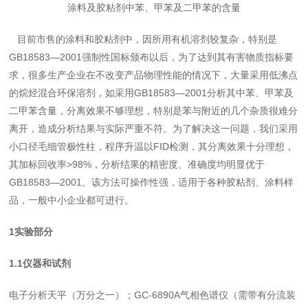
涂料及胶粘剂中苯、甲苯及二甲苯的含量
目前市售的涂料和胶粘剂中，因所用有机溶剂较复杂，特别是
GB18583—2001
强制性国标颁布以后，为了达到其有害物质指标要
求，很多生产企业在不改变产品物理性能的情况下，大量采用低沸点
的烷烃混合环保溶剂，如采用
GB18583—2001
分析其中苯、甲苯及
二甲苯含量，分离效果不够理想，特别是苯与附近的几个杂质很难分
离开，造成分析结果与实际严重不符。为了解决这一问题，我们采用
小口径毛细管极性柱，程序升温以
FID
检测，其分离效果十分理想，
其加标回收率
>98%
，分析结果的精密度、准确度均明显优于
GB18583—2001
。该方法可操作性强，适用于各种胶粘剂、涂料样
品，一般中小企业都可进行。
1
实验部分
1.1
仪器和试剂
电子分析天平（万分之一）；
GC-6890A
气相色谱仪（需带有分流装