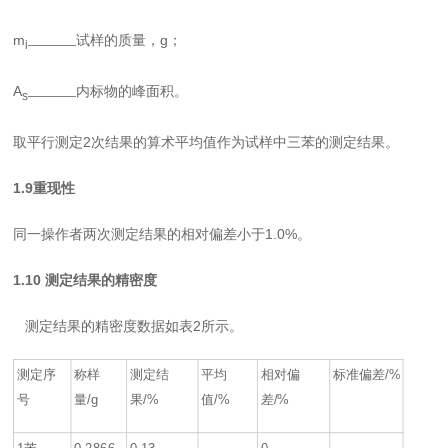
m
试样的质量，g；
i————
A
内标物的峰面积。
s————
取平行测定2次结果的算术平均值作为试样中三苯的测定结果。
1.9
重现性
同一操作者两次测定结果的相对偏差小于1.0%。
1.10
测定结果的精密度
测定结果的精密度数据如表2所示。
测定序
称样
测定结
平均
相对偏
标准偏差/%
号
量/g
果/%
值/%
差/%
1
苯
0.2866
0.13
0