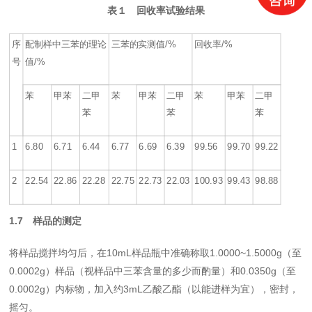
表１ 回收率试验结果
序
配制样中三苯的理论
三苯的实测值
/%
回收率
/%
号
值
/%
苯
甲苯
二甲
苯
甲苯
二甲
苯
甲苯
二甲
苯
苯
苯
1
6.80
6.71
6.44
6.77
6.69
6.39
99.56
99.70
99.22
2
22.54
22.86
22.28
22.75
22.73
22.03
100.93
99.43
98.88
1.7
样品的测定
将样品搅拌均匀后，在
10mL
样品瓶中准确称取
1.0000~1.5000g
（至
0.0002g
）样品（视样品中三苯含量的多少而酌量）和
0.0350g
（至
0.0002g
）内标物，加入约
3mL
乙酸乙酯（以能进样为宜），密封，
摇匀。