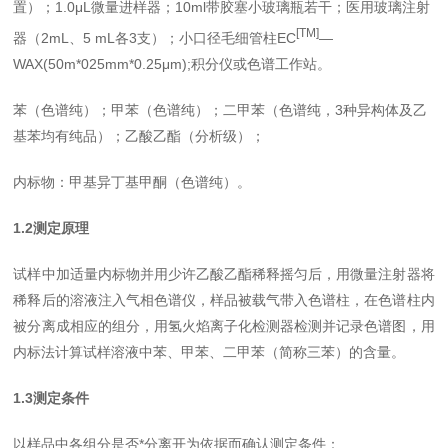
置）；
1.0μL
微量进样器；
10ml
带胶塞小玻璃瓶若干；医用玻璃注射
[TM]
器（
2mL
、
5 mL
各
3
支）；小口径毛细管柱
EC
—
WAX(50m*025mm*0.25μm);
积分仪或色谱工作站。
苯（色谱纯）；甲苯（色谱纯）；二甲苯（色谱纯，
3
种异构体及乙
基苯均有纯品）；乙酸乙酯（分析级）；
内标物：甲基异丁基甲酮（色谱纯）。
1.2
测定原理
试样中加适量内标物并用少许乙酸乙酯稀释摇匀后，用微量注射器将
稀释后的溶液注入气相色谱仪，样品被载气带入色谱柱，在色谱柱内
被分离成相应的组分，用氢火焰离子化检测器检测并记录色谱图，用
内标法计算试样溶液中苯、甲苯、二甲苯（简称三苯）的含量。
1.3
测定条件
以样品中各组分是否*分离开为依据而确认测定条件：