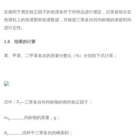
在相同于测定校正因子的色谱条件下对样品进行测定，记录各组分在
色谱柱上的色谱图和色谱数据，并根据三苯各自对内标物的保留时间
进行定性。
1.8
结果的计算
苯、甲苯、二甲苯各自的质量分数
X
（
%
）分别按下式计算：
i
式中：F
—三苯各自对内标物的相对校正因子；
i
m
内标物的质量，g；
s————
A
试样中三苯各自的峰面积；
i————