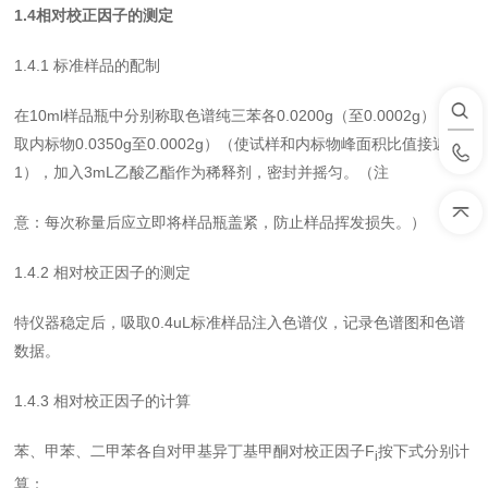
1.4
相对校正因子的测定
1.4.1
标准样品的配制
在
10ml
样品瓶中分别称取色谱纯三苯各
0.0200g
（至
0.0002g
），称
取内标物
0.0350g
至
0.0002g
）（使试样和内标物峰面积比值接近于
1
），加入
3mL
乙酸乙酯作为稀释剂，密封并摇匀。（注
意：每次称量后应立即将样品瓶盖紧，防止样品挥发损失。）
1.4.2
相对校正因子的测定
特仪器稳定后，吸取
0.4uL
标准样品注入色谱仪，记录色谱图和色谱
数据。
1.4.3
相对校正因子的计算
苯、甲苯、二甲苯各自对甲基异丁基甲酮对校正因子
F
按下式分别计
i
算：