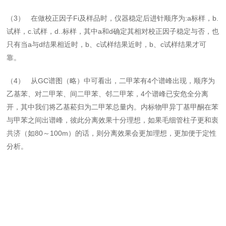
（3） 在做校正因子Fi及样品时，仪器稳定后进针顺序为:a标样，b.
试样，c.试样，d..标样，其中a和d确定其相对校正因子稳定与否，也
只有当a与d结果相近时，b、c试样结果近时，b、c试样结果才可
靠。
（4） 从GC谱图（略）中可看出，二甲苯有4个谱峰出现，顺序为
乙基苯、对二甲苯、间二甲苯、邻二甲苯，4个谱峰已安危全分离
开，其中我们将乙基菘归为二甲苯总量内。内标物甲异丁基甲酮在苯
与甲苯之间出谱峰，彼此分离效果十分理想，如果毛细管柱子更和衷
共济（如80～100m）的话，则分离效果会更加理想，更加便于定性
分析。