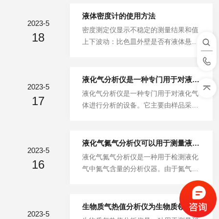
保使用安全。为了满足这一需求，现代
化的液化气二甲醚分析仪应运而生。二
液体密度计的使用方法
2023-5
甲醚分析仪是一种能够精确检测和分析
密度测定仪显示不稳定的测量结果和值
18
二甲醚浓度的设备。它可以通过不同的
上下波动：比色皿外壁是否有液体悬浮
技术来实现，包括紫外-可见分光光度
液;用空气调零，观察透射率是否稳定;
法、气相色谱法、质谱法等。其中，气
密度测定仪是否在比色前预热;检查比
相色谱法是目前应用最为广泛的技术之
色法是否溶液混浊，观察是否有悬浮
液化气分析仪是一种专门用于对液化气体进行分析的设备
一。它利用气态样品与固定于柱子内壁
2023-5
物;比色盖帽是否正常密封，有强烈的
液化气分析仪是一种专门用于对液化气
的填料相互作用来实现成分分离和分
17
直射光干扰;水冷却完成后，转移到比
体进行分析的设备。它主要由样品采集
析，因此具有高灵敏度、高分辨率、高
色杯时是否反复混合。密度测定仪的使
系统、样品处理系统和检测系统三部分
选择性等优点。同时，气相色谱法还可
用方法：1、松装密度的测定：调节密
组成。在样品采集系统中，液化气通常
以进行...
度测定仪贮存漏斗的高度及加料器的振
通过高压钢瓶或低温贮存罐被采集到样
液化气氮气分析仪可以用于测量液化气样品中氮气的含量
动电压和斜度，使加料速度控制在3.5
2023-5
品采集器中。样品采集器必须具备高密
液化气氮气分析仪是一种用于检测液化
ml/s。将备用试样装入测定仪的贮存漏
16
封性和安全性，以确保操作人员不会受
气中氮气含量的分析仪器。由于氮气广
斗中，通过测定容器上端套筒，加入容
到气体泄漏的危害。采集器内部还必须
泛应用于工业生产、医疗保健和科学研
积为100ml的测定容器中。2、...
配备阀门、过滤器等附件，以避免杂质
究等领域，因此对氮气含量进行准确测
进入样品处理系统。在样品处理系统
量非常重要。该氮气分析仪的工作原理
生物质气热值分析仪为生物质领域的研究提供了有力的支持
中，液化气首先需要被加热至常温，然
2023-5
基于氮气在特定温度和压力下的物理性