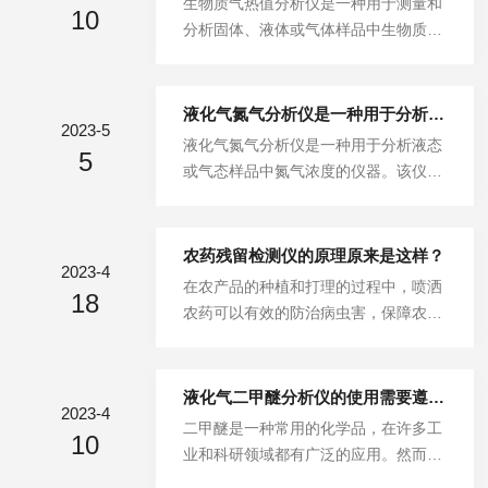
生物质气热值分析仪是一种用于测量和
后通入吸附柱中。吸附柱通常使用活性
10
质。当液化气样品通过分析仪时，样品
分析固体、液体或气体样品中生物质成
炭、分子筛等物质制成，能够选择性地
被加热至特定温度，并通过一个压力控
分的专业工具。该仪器可以精确地测量
吸附液化气中的有机化合物、硫化物、
制系统提供稳定的压力。接着，样品进
生物质中不同组分的含量，如纤维素、
氯化物...
入一个分子筛管中，其中氮气分子将被
半纤维素、木质素等，并且能够快速准
液化气氮气分析仪是一种用于分析液态或气态样品中氮气浓度的仪器
吸附并停留在分子筛中，而其他气体则
2023-5
确地获取这些成分的比例。生物质气分
液化气氮气分析仪是一种用于分析液态
被排除。接下来，分析仪测量分子筛中
5
析仪的原理是通过热解反应将生物质样
或气态样品中氮气浓度的仪器。该仪器
氮气的质量，并使用这些数据确定液化
品转化为气体，然后利用各种分析技术
通常由两部分组成：一个负责取样和处
气中氮气的含量。这一过程的精度很
对气体进行分离、检测和定量分析。其
理样品的模块以及一个负责检测样品中
高，可...
中Z常用的技术是气相色谱质谱联用技
氮气浓度的传感器。在使用液化气氮气
农药残留检测仪的原理原来是这样？
术(GC-MS)，它可以在极短的时间内对
2023-4
分析仪进行分析时，首先需要将样品引
在农产品的种植和打理的过程中，喷洒
样品中的多个成分进行高效准确的分
18
入到仪器中。对于气态样品，可以通过
农药可以有效的防治病虫害，保障农产
析。使用生物质气分析仪可以获得许多
使用泵或者压缩空气将其抽入;对于液
品的产量。不过农药对农产品是好的影
有价值的信息。首先，可以了解生物
态样品，则需要使用一个直接连接到液
响，但对人体来说可不是什么好东西，
质...
态样品容器上的管道。一旦样品进入了
农药残留对人体的危害是非常大的，超
液化气二甲醚分析仪的使用需要遵循一定的操作规程和安全措施
分析仪，它会被送入模块中进行处理。
2023-4
出一定剂量会引发一些慢性病，甚至诱
二甲醚是一种常用的化学品，在许多工
这个模块通常由多个部分组成，包括过
10
发癌症。农药残留检测仪是一款专门检
业和科研领域都有广泛的应用。然而，
滤器、加热器、冷却器等。这些部件的
测农药残留的快速检测仪器，可以有效
由于其易燃、易爆以及对人体有毒害作
主要作用是去除样品中的杂质，并确保