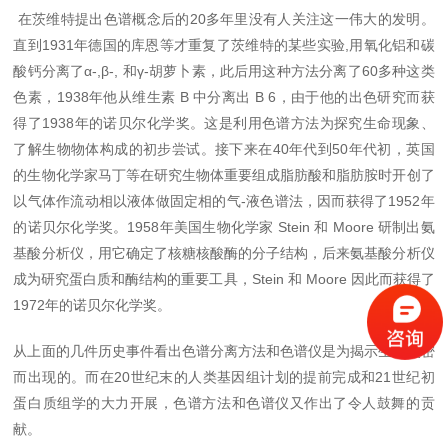
在茨维特提出色谱概念后的20多年里没有人关注这一伟大的发明。
直到1931年德国的库恩等才重复了茨维特的某些实验,用氧化铝和碳
酸钙分离了α-,β-, 和γ-胡萝卜素，此后用这种方法分离了60多种这类
色素，1938年他从维生素 B 中分离出 B 6，由于他的出色研究而获
得了1938年的诺贝尔化学奖。这是利用色谱方法为探究生命现象、
了解生物物体构成的初步尝试。接下来在40年代到50年代初，英国
的生物化学家马丁等在研究生物体重要组成脂肪酸和脂肪胺时开创了
以气体作流动相以液体做固定相的气-液色谱法，因而获得了1952年
的诺贝尔化学奖。1958年美国生物化学家 Stein 和 Moore 研制出氨
基酸分析仪，用它确定了核糖核酸酶的分子结构，后来氨基酸分析仪
成为研究蛋白质和酶结构的重要工具，Stein 和 Moore 因此而获得了
1972年的诺贝尔化学奖。
从上面的几件历史事件看出色谱分离方法和色谱仪是为揭示生命奥密
而出现的。而在20世纪末的人类基因组计划的提前完成和21世纪初
蛋白质组学的大力开展，色谱方法和色谱仪又作出了令人鼓舞的贡
献。