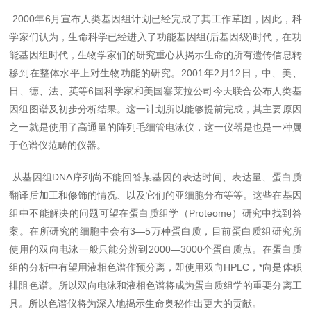
2000年6月宣布人类基因组计划已经完成了其工作草图，因此，科
学家们认为，生命科学已经进入了功能基因组(后基因级)时代，在功
能基因组时代，生物学家们的研究重心从揭示生命的所有遗传信息转
移到在整体水平上对生物功能的研究。2001年2月12日，中、美、
日、德、法、英等6国科学家和美国塞莱拉公司今天联合公布人类基
因组图谱及初步分析结果。这一计划所以能够提前完成，其主要原因
之一就是使用了高通量的阵列毛细管电泳仪，这一仪器是也是一种属
于色谱仪范畴的仪器。
从基因组DNA序列尚不能回答某基因的表达时间、表达量、蛋白质
翻译后加工和修饰的情况、以及它们的亚细胞分布等等。这些在基因
组中不能解决的问题可望在蛋白质组学（Proteome）研究中找到答
案。在所研究的细胞中会有3―5万种蛋白质，目前蛋白质组研究所
使用的双向电泳一般只能分辨到2000―3000个蛋白质点。在蛋白质
组的分析中有望用液相色谱作预分离，即使用双向HPLC，*向是体积
排阻色谱。所以双向电泳和液相色谱将成为蛋白质组学的重要分离工
具。所以色谱仪将为深入地揭示生命奥秘作出更大的贡献。