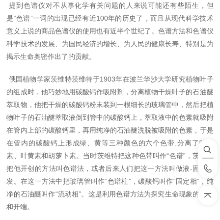
提到色谱仪对不从事化学有关问题的人来说可能还有些陌生，但
是“色谱”一词的出现已经有近100年的历史了，而且从现代科学技术
意义上说的商品色谱仪的使用也有近半个世纪了。色谱方法和色谱仪
科学技术的发展、为国民经济的增长、为人民的健康长寿、特别是为
揭示生命奥密作出了的贡献。
俄国植物学家茨维特茨维特于1903年在波兰华沙大学研究植物叶子
的组成时，他巧妙地用碳酸钙作吸附剂，分离植物干燥叶子的石油醚
萃取物，他把干燥的碳酸钙粉末装到一根细长的玻璃管中，然后把植
物叶子的石油醚萃取液倒到管中的碳酸钙上，萃取液中的色素就吸附
在管内上部的碳酸钙里，再用纯净的石油醚洗脱被吸附的色素，于是
在管内的碳酸钙上形成绿、黄等三种颜色的六个色带,分离了叶绿
素、叶黄素和胡萝卜素。当时茨维特把这种色带叫作“色谱”，茨维特
把他开创的方法叫色谱法，或者后来人们把这一方法叫做液-固色谱
发。在这一方法中把玻璃管叫作“色谱柱”，碳酸钙叫作“固定相”，纯
净的石油醚叫作“流动相”。这是利用色谱方法为探究生命现象的启蒙
和开端。