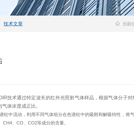
技术文章
当前
估
IR技术通过特定波长的红外光照射气体样品，根据气体分子对红
与气体浓度成正比。
柱中流动，利用不同气体组分在色谱柱中的吸附和解吸特性，将气
CH4、CO、CO2等成分的含量。