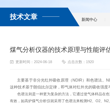
技术文章
新闻中心
煤气分析仪器的技术原理与性能评
更新时间：2024-06-18
点击次数：1920
主要基于非分光红外吸收原理（NDIR）和色谱法。ND
这种技术基于朗伯比尔定律，即气体对红外光的吸收强度
色谱法则是一种更为复杂的方法，它通过使气体样品在色谱
有效，如高炉煤气分析仪就采用了色谱法来检测H2、O2、N2、