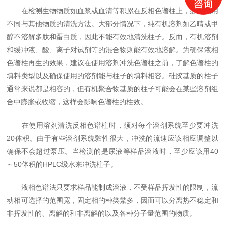
在检测生物物质如血浆或血清等积累在反相色谱柱上，必须采用
不同与其他物质的清洗方法。大部分情况下，纯有机溶剂如乙晴或甲
醇不溶解多肽和蛋白质，因此不能有效地清洗柱子。反而，有机溶剂
和缓冲液、酸、离子对试剂等的混合物则能有效地溶解。为确保液相
色谱柱再生的效果，建议在使用溶剂冲洗色谱柱之前，了解色谱柱的
填料类型以及确保使用的溶剂能与柱子的填料相容。硅胶基质的柱子
通常来说都是相容的，但有机聚合物基质的柱子可能会在某些溶剂组
合中膨胀或收缩，这样会影响色谱柱的柱效。
在使用溶剂清洗反相色谱柱时，须对每个溶剂系统至少要冲洗
20体积。由于有些溶剂系统黏性很大，冲洗的流速应该相应调整以
确保不会超过泵压。当检测的是尿液等样品溶液时，至少应该用40
～50体积的HPLC级水来冲洗柱子。
液相色谱法只要求样品能制成溶液，不受样品挥发性的限制，流
动相可选择的范围宽，固定相的种类繁多，因而可以分离热不稳定和
非挥发性的、离解的和非离解的以及各种分子量范围的物质。