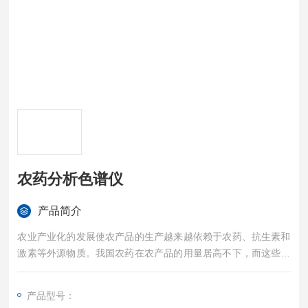
农药分析色谱仪
产品简介
农业产业化的发展使农产品的生产越来越依赖于农药、抗生素和
激素等外源物质。我国农药在农产品的用量居高不下，而这些物
质的不合理使用必将导致农产品中的农药残留超标，影响消费者
食用安全，严重时会造成消费者致病、发育不正常，甚至直接导
产品型号：
致中毒死亡。农药分析色谱仪