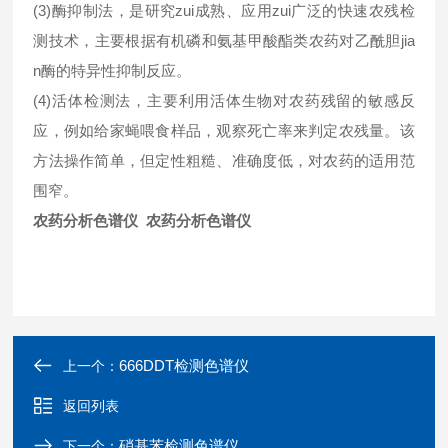
(3)酶抑制法，是研究zui成熟、应用zui广泛的快速农残检
测技术，主要根据有机磷和氨基甲酸酯类农药对乙酰胆jia
n酶的特异性抑制反应。
(4)活体检测法，主要利用活体生物对农药残留的敏感反
应，例如给家蝇喂食样品，观察死亡率来判定农残量。该
方法操作简单，但定性粗糙、准确度低，对农药的适用范
围窄。
农药分析色谱仪
农药分析色谱仪
666DDT检测色谱仪
上一个：
返回列表
硝基苯检测色谱仪
下一个：