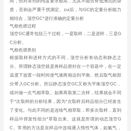
间，但对溶剂的纯度要求较高，尤其不能含有低沸点的杂
质，否则会严重干扰测定。zui后，与GC的定量分析能力
相结合，顶空GC*进行准确的定量分析
气相色谱过程
顶空GC通常包括三个过程，一是取样，二是进样，三是G
C分析。
气相色谱类别
根据取样和进样方式的不同，顶空分析有动态和静态之
分。所谓静态顶空就是将样品密封在一个容器中，在一定
温度下放置一段时间使气液两相达到平衡。然后取气相部
分带入GC分析。所以静态顶空GC又称为平衡顶空GC，
或叫做一次气相萃取。如果再取第二次样，结果就会不同
于*次取样的分析结果，因为*次取样后样品组分已经发生
了变化。与此不同的是连续气相萃取，即多次取样，直到
样品中挥发性组分*萃取出来。这就是所谓的动态顶空G
C。常用的方法是在样品中连续通入惰性气体，如氦气，