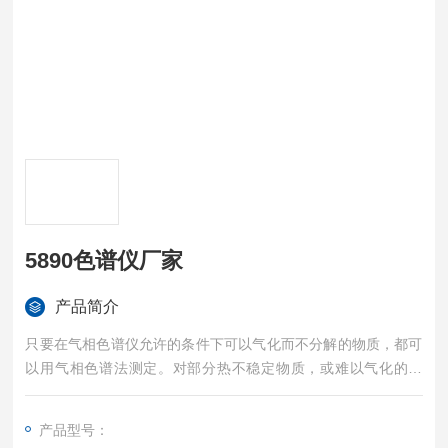
5890色谱仪厂家
产品简介
只要在气相色谱仪允许的条件下可以气化而不分解的物质，都可
以用气相色谱法测定。对部分热不稳定物质，或难以气化的物
质，通过化学衍生化的方法，仍可用气相色谱法分析，在石油化
工、医药卫生、环境监测、生物化学等领域都得到了广泛的应
产品型号：
用。5890色谱仪厂家