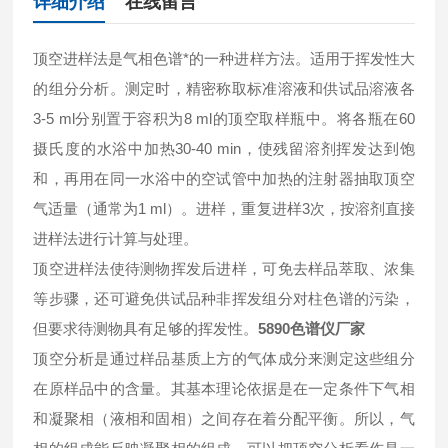
详细介绍
在线留言
顶空进样法是气相色谱*的一种进样方法。适用于挥发性大
的组分分析。测定时，精密称取标准溶液和供试品溶液各
3-5 ml分别置于容积为8 ml的顶空取样瓶中。将各瓶在60
摄氏度的水浴中加热30-40 min，使残留溶剂挥发达到饱
和，再用在同一水浴中的空试管中加热的注射器抽取顶空
气适量（通常为1 ml）。进样，重复进样3次，按溶剂直接
进样法进行计算与处理。
顶空进样法使待测物挥发后进样，可免去样品萃取、浓集
等步骤，还可避免供试品种非挥发组分对柱色谱的污染，
但要求待测物具有足够的挥发性。
5890色谱仪厂家
顶空分析是通过样品基质上方的气体成分来测定这些组分
在原样品中的含量。其基本理论依据是在一定条件下气相
和凝聚相（液相和固相）之间存在着分配平衡。所以，气