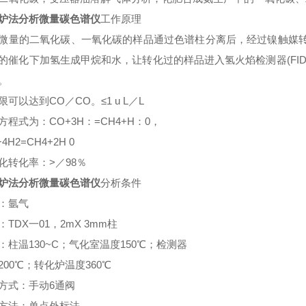
炉法分析微量碳色谱仪
工作原理
微量的二氧化碳、一氧化碳的样品通过色谱柱分离后，经过镍触媒
的催化下加氢生成甲烷和水，让转化过的样品进入氢火焰检测器(FI
。
限可以达到CO／CO。≤1 u L／L
方程式为：CO+3H：=CH4+H：0，
+4H2=CH4+2H 0
化转化率：>／98％
炉法分析微量碳色谱仪
分析条件
：氩气
：TDX一01，2mX 3mm柱
：柱温130~C；气化室温度150℃；检测器
200℃；转化炉温度360℃
方式：手动6通阀
方法：单点外标法