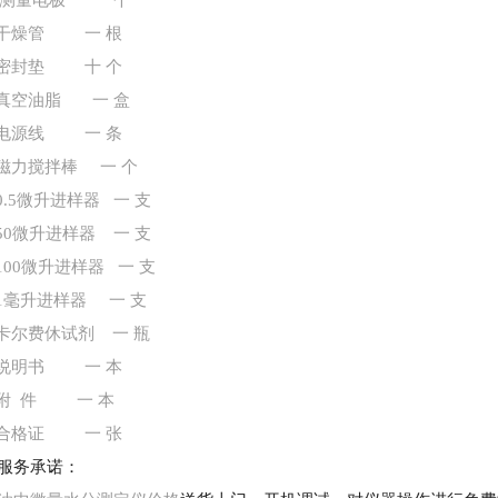
测量电极 一 个
干燥管 一 根
密封垫 十 个
真空油脂 一 盒
电源线 一 条
磁力搅拌棒 一 个
 0.5微升进样器 一 支
 50微升进样器 一 支
 100微升进样器 一 支
 1毫升进样器 一 支
 卡尔费休试剂 一 瓶
 说明书 一 本
 附 件 一 本
 合格证 一 张
服务承诺：