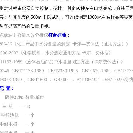
测定过程由仪器自动控制，搅拌、测定60秒左右自动完成，直接显
害；与其配套的500ml卡氏试剂，可连续测定1000次左右样品等
从而提高产品的质量指标。
符合标准：
绝缘油中微量水分分析仪
6283-86《化工产品中水分含量的测定 卡尔—费休法（通用方法）》
/T606-2003《化学试剂，水分测定通用方法 卡尔—费休法》
/T11133-1989《液体石油产品中水含量测定方法（卡尔费休法）》
0246 GB/T11133-1989 GB/T7380-1995 GB10670-1989 GB/T3776
T6023-1999 、GB/T1600 ． GB7600 ． B/T 18619.1 . SH/T 02
配 置：
 附件名称 数量/单位
主 机 一 台
电解池瓶 一 个
电解电极 一 个