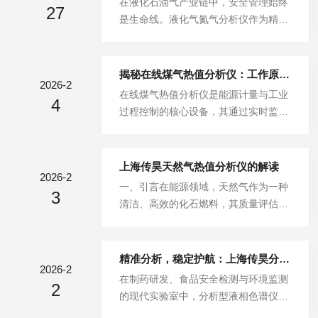
在液化石油气产业链中，安全管理始终
作为一种专门用于在线或离线精确测定
27
等）及浓度范围选择分析原理。例如，
是生命线。液化气氮气分析仪作为精准
液化气中氮气（N₂）含量的分析设备，
高炉煤气中CO含量约25%，H₂、CH₄
检测液化气中氮气含量的专用设备，正
在液化气产业链的多个环节扮演着“纯
含量较低，宜选用红外气体分析仪或气
逐步成为现代液化气安全管理体系中的
度卫士”与...
相色谱仪，通过检测各组分浓度计算热
技术核心。这种分析仪器通过实时监测
揭秘在线煤气热值分析仪：工作原理与关键技术部件深度解读
值；焦炉煤气含甲烷和氢气较高，需选
2026-2
氮气含量，为安全生产、储运管理和使
在线煤气热值分析仪是能源计量与工业
择能精准区分CH₄与CnHm的仪器，避
4
用安全提供了科学依据，成为防范风
过程控制的核心设备，其通过实时监测
免热值计算偏差。二、适配环境条件与
险、保障安全的重要技术屏障。一、安
煤气热值，为燃烧优化、能效提升及安
防护等级复杂工况常伴随高温...
全管理的本质需求液化气安全管理面临
全管控提供关键数据支撑。其工作原理
多重要求：既要保证产品质量，又要确
与关键技术部件可深度解析如下：工作
上海传昊天然气热值分析仪的解读
保储运安全，还需防范使用风险。其
2026-2
原理：双路径协同实现精准测量在线煤
一、引言在能源领域，天然气作为一种
中，氮气含量是影响液化气质量安全的
3
气热值分析仪主要基于直接燃烧法与成
清洁、高效的化石燃料，其质量评估至
重要指标。过量氮气会导致液化气热值
分分析法双路径协同工作：直接燃烧
关重要。而衡量天然气品质的关键指标
降低、燃烧效率下降，同时可能影响储
法：模拟煤气燃烧过程，将煤气与空气
之一就是热值，它直接关系到燃烧效率
运设备的...
按精确比例混合后点燃，燃烧产生的热
以及能源利用的经济性和环保性。天然
精准分析，稳定护航：上海传昊分析型液相色谱仪，为现代实验室注入可靠力量
量通过热交换器传导至水箱或金属块，
2026-2
气热值分析仪便是专门用于测定这一重
在制药研发、食品安全检测与环境监测
通过测量水温变化（ΔT）或金属块温
2
要参数的专业仪器，本文将带你深入了
的现代实验室中，分析型液相色谱仪是
度变化，结合水的比热容（4.18kJ/kg
解它的奥秘。二、什么是天然气热值分
揭示样品成分奥秘的“核心判官”。其运
·℃）或金属热容参数，计算单位体...