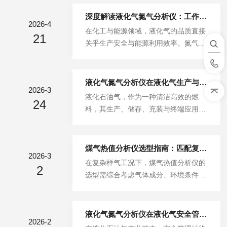
快速、准确地测定LNG样品的总热值
（高位热值和低位热值）、相对密度、
深度解读液化气氮气分析仪：工作原理与典型应用
2026-4
华白指数及燃烧势等关键参数。由于L
在化工与能源领域，液化气的品质直接
21
NG作为清洁能源，其能量价值直接取
关乎生产安全与能源利用效率。氮气作
决于组分含量（如甲烷、乙烷、丙烷及
为液化气中的关键杂质，其含量一旦超
杂质），而热值是衡量其经济价值
标，便会在低温储存环节引发液位虚
的“金标准”，因此该设备在能源贸易结
高、压力骤升等风险，严重威胁生产安
液化气氮气分析仪在液化气生产与充装中的关键应用
算和供应链管理中扮演着至关重要的角
2026-3
全。液化气氮气分析仪正是破解这一难
液化石油气，作为一种清洁高效的燃
色。该仪器的检测原理主要基于气相色
24
题的核心设备，它凭借精准的检测能
料，其生产、储存、充装与终端应用的
谱法（GC）或红外光谱技术。主流设
力，为液化气全流程管控筑牢技术防
安全性、经济性与燃烧效率，与产品的
备多采用高灵敏度气相色谱仪，利用色
线。一、核心原理：以精准技术锁定氮
组成纯度密切相关。在液化气（主要为
谱柱...
气踪迹液化气氮气分析仪的核心原理，
丙烷、丁烷及其混合物）的生产与精制
煤气热值分析仪选型指南：匹配复杂样气工况的关键策略
依托气相色谱技术搭建起可靠的检测逻
2026-3
过程中，以及从储罐向钢瓶、槽车充装
在复杂样气工况下，煤气热值分析仪的
辑。其工作流程始于样品预处理，待测
2
时，氮气作为一种常见的残留或掺杂
选型需综合考虑气体成分、环境条件、
液化气经减压、气化后，去除水分与重
物，其含量是需要严格监控的关键指
检测精度及维护成本等多重因素，以下
烃，转化为适配检测的稳定气态样本。
标。过量的氮气不仅会降低产品的热
为关键选型策略：一、明确检测气体类
随后，样本...
值，影响燃烧效率，更可能在特定条件
型与浓度范围不同煤气成分差异显著，
液化气氮气分析仪在液化气安全管理中的核心作用
下带来安全隐患。液化气氮气分析仪，
2026-2
需根据目标气体（如CO、H₂、CH₄