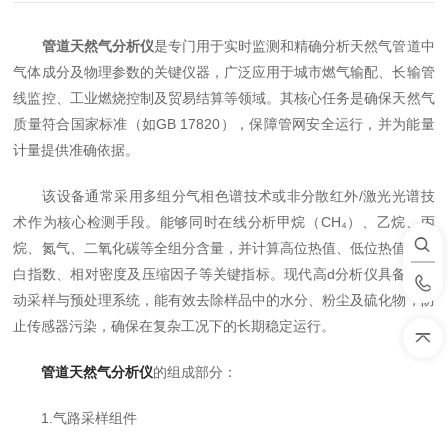
管道天然气分析仪
是专门用于实时监测和精确分析天然气管道中
气体成分及物理参数的关键仪器，广泛应用于城市燃气输配、长输管
线监控、工业燃烧控制及贸易结算等领域。其核心任务是确保天然气
质量符合国家标准（如GB 17820），保障管网安全运行，并为能量
计量提供准确依据。
该设备通常采用多组分气相色谱技术或非分散红外/激光光谱技
术作为核心检测手段。能够同时在线分析甲烷（CH₄）、乙烷、丙
烷、氮气、二氧化碳等全组分含量，并计算高位热值、低位热值、华
白指数、相对密度及压缩因子等关键指标。现代高d分析仪具备全自
动采样与预处理系统，能有效去除样品中的水分、粉尘及硫化物，防
止传感器污染，确保在复杂工况下的长期稳定运行。
管道天然气分析仪
的组成部分：
1.气路采样组件