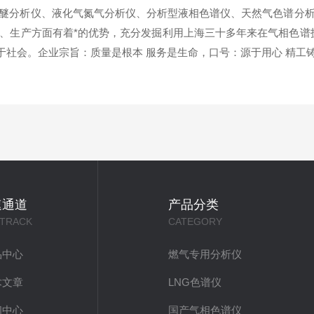
分析仪、液化气氮气分析仪、分析型液相色谱仪、天然气色谱分析
、生产方面有着*的优势，充分发掘利用上海三十多年来在气相色谱
于社会。企业宗旨：质量是根本 服务是生命，口号：源于用心 精工铸
速通道
产品分类
 TRACK
CATEGORY
品中心
燃气专用分析仪
术文章
LNG色谱仪
闻中心
国产气相色谱仪