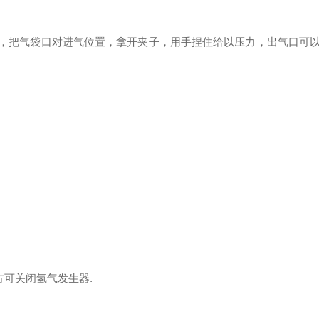
把气袋口对进气位置，拿开夹子，用手捏住给以压力，出气口可以闻
可关闭氢气发生器.