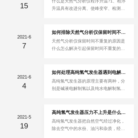
什么是天然气分析仪程序升温?1、程序
能够区别出是什么组分，依据它的峰高
15
了解更多的常量或半微量阐发仪器，气
升温具有改进分离、使峰变窄、检测限
度或峰面积能够计算出各组分的含量。
源要求不太严格的时候鲁创阐发提醒：
下降及节约省时间等优点。2、所谓程
天然气分析仪操作关键：1.参照仪器的
如果选用高纯度的气体，这不仅会增添
序升温，即指色谱柱的温度按设置的程
说明...
运营成本，还增添了的气体路径的复杂
序连续地随时间线性或非线性逐渐升
如何排除天然气分析仪保留时间不重复的故障
性，是以选用气体的纯度要求达到或略
2021-6
高，以使低沸点组分和高沸点组分在色
天然气分析仪保留时间不重复的原因是
高于仪器自身对气体纯度的要求即可，
7
谱柱中都有适宜的保留、色谱峰分布均
什么怎么解决引起保留时间不重复的原
这是为了达到工作要求，但也耽误了仪
匀且峰形对称。3、较恒温来说，程序
因较多，其中柱温不稳定和流速有变化
器的使用寿命，进一步节省运营成本的
升温可以加快高沸点物质的出峰速度，
是引起保留时间不重复的最可能的两个
东西...
减小扩散，并且与前面组分会有更大保
原因。此外，还有进样技术不佳、进样
如何处理高纯氢气发生器遇到电解池不电解的情况？
留，对分离更有效。天然气分析仪程序
2021-6
量过大以及色谱柱损坏等原因，而检测
高纯氢气发生器的原理主要有两种，分
升温步骤详解1、程序升温步骤和恒温
4
器的故障不会造成保留时间的不重复。
别是碱液电解制氢以及纯水电解制氢，
方式都一样的，只是程序升温需要设置
天然气分析仪排除保留时间不重复故障
其中：1、纯水电解制氢：把满足要求
升温程序：初始温度、保持时间、一阶
的方法有:(1)进样技术不佳:检查进样的
的电解水(电阻率大于1MΩ/cm，电子或
升温...
重复性，用注射器手动进样时要提高进
分析行业用的去离子水或二次蒸馏水皆
高纯氢气发生器压力不上升是什么原因？
样技术，进样时应快且利落。(2)柱温
2021-5
可)送入电解槽阳极室，通电后水便立
高纯氢气发生器把自然空气经过净化，
箱控制不好:检查柱温箱的封闭情况，
19
刻在阳极分解：2H2O=4H++2O-2，分
除去空气中的水份、油污和杂质，经稳
柱温箱门要关严，否则应对柱温箱进行
解成的负氧离子(O-2)，随即在阳极放
压装置输出稳定、洁净的空气。具有输
维修。(3)使用程序升温，每次...