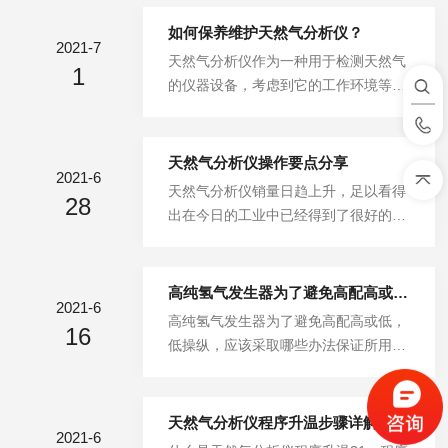
空气干燥基(分析基)高位发热量和收到
基(应用基)低位发热量的值。热值分析
如何保养维护天然气分析仪？
2021-7
仪的工作原理依据：将一定量的试样置
天然气分析仪作为一种用于检测天然气
1
于密封的氧弹中，在充足的氧气条件
的仪器设备，考虑到它的工作环境等多
下，令试样*燃烧，燃烧所放出的热量
种因素的影响，因此对天然气分析仪的
被氧弹及其周围的一定量的水(内筒水)
保养维护十分的重要，下面就让小编为
吸收，水的温升与试样燃烧释放的热量
你讲解下。日常生活中如何保养维护天
天然气分析仪操作要点分享
成正比。在规定的条件下预先标定出量
2021-6
然气分析仪:1、每天检查并记录载气和
天然气分析仪销量日趋上升，足以看得
热仪的热容量。要测定发热量时，只要
28
标准气体的瓶口压力。当压力接近允许
出在今日的工业中已经得到了很好的使
严格按照标定热容量的条件进行试验，
压力时，按照仪器规定的方法更换相应
用，那么如何选择，天然气分析仪是怎
并准确测定出试样燃烧后内筒水的温
的气瓶。2、每天检查并记录取样探头
么正确操作的呢?接下来山东瑞津仪器
升...
的输出压力和仪器入口的压力或流量。
就为您简单介绍一下。在线分析器是一
高纯氢气发生器为了避免高配高或低，低操纵，应该采取哪些办法呢?
如果发现压力或流量异常，请专业人员
2021-6
种对混合气体中的各组分进行分析检测
高纯氢气发生器为了避免高配高或低，
及时检查和处理。3、每天检查流量计
16
的仪器。样品由载气带入，通过对欲检
低操纵，应该采取哪些办法保证所用气
算机系统显示的成分分析数据。如果数
测混合物中的组分有不同保留功能的色
体纯度和使用安全呢?如果仪器长期使
据异常，应暂停在线分析数据，并邀请
谱柱，使各组分别离，顺次导入检测
用低纯度的气体气源，一旦低浓度的需
专...
器，能够得到各组分的检测信号。依照
求阐发，样品以高切确度要求，在要想
天然气分析仪程序升温步骤详解
导到入检测器的先后次第，通过比照，
2021-6
恢复仪器的高灵敏度是十分困难的。欲