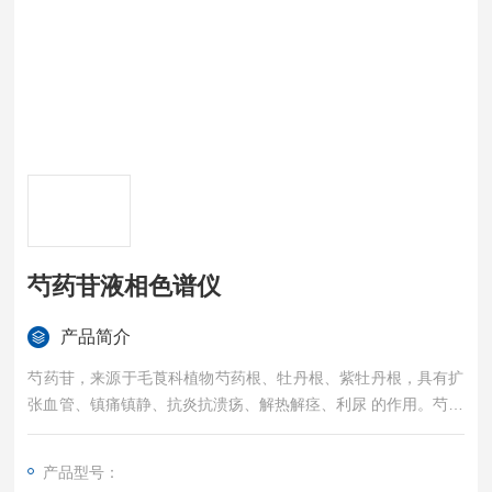
芍药苷液相色谱仪
产品简介
芍药苷，来源于毛莨科植物芍药根、牡丹根、紫牡丹根，具有扩
张血管、镇痛镇静、抗炎抗溃疡、解热解痉、利尿 的作用。芍药
苷液相色谱仪
产品型号：