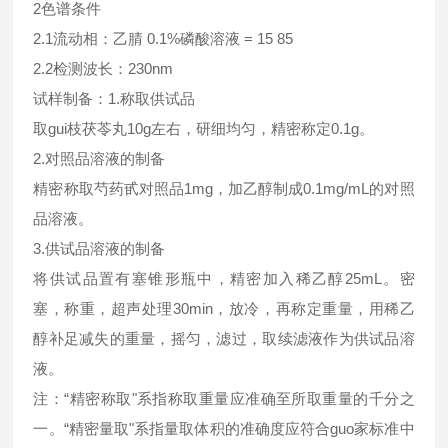
2色谱条件
2.1流动相：乙腈 0.1%磷酸溶液 = 15 85
2.2检测波长：230nm
试样制备：1.称取供试品
取gui枝茯苓丸10g左右，研细均匀，精密称定0.1g。
2.对照品溶液的制备
精密称取芍药甙对照品1mg，加乙醇制成0.1mg/mL的对照
品溶液。
3.供试品溶液的制备
将供试品置有塞锥形瓶中，精密加入稀乙醇25mL。密
塞，称重，超声处理30min，放冷，再称定重量，用稀乙
醇补足减失的重量，摇匀，滤过，取续滤液作为供试品溶
液。
注：“精密称取"系指称取重量应准确至所取重量的千分之
一。“精密量取"系指量取体积的准确度应符合guo家标准中