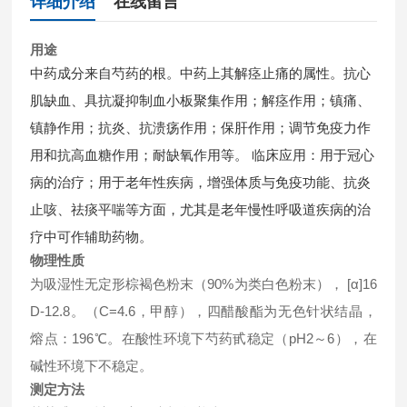
详细介绍
在线留言
用途
中药成分来自芍药的根。中药上其解痉止痛的属性。抗心
肌缺血、具抗凝抑制血小板聚集作用；解痉作用；镇痛、
镇静作用；抗炎、抗溃疡作用；保肝作用；调节免疫力作
用和抗高血糖作用；耐缺氧作用等。 临床应用：用于冠心
病的治疗；用于老年性疾病，增强体质与免疫功能、抗炎
止咳、祛痰平喘等方面，尤其是老年慢性呼吸道疾病的治
疗中可作辅助药物。
物理性质
为吸湿性无定形棕褐色粉末（90%为类白色粉末）， [α]16
D-12.8。（C=4.6，甲醇），四醋酸酯为无色针状结晶，
熔点：196℃。在酸性环境下芍药甙稳定（pH2～6），在
碱性环境下不稳定。
测定方法