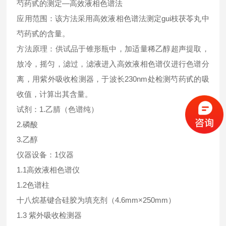
芍药甙的测定—高效液相色谱法
应用范围：该方法采用高效液相色谱法测定gui枝茯苓丸中
芍药甙的含量。
方法原理：供试品于锥形瓶中，加适量稀乙醇超声提取，
放冷，摇匀，滤过，滤液进入高效液相色谱仪进行色谱分
离，用紫外吸收检测器，于波长230nm处检测芍药甙的吸
收值，计算出其含量。
试剂：1.乙腈（色谱纯）
2.磷酸
3.乙醇
仪器设备：1仪器
1.1高效液相色谱仪
1.2色谱柱
十八烷基键合硅胶为填充剂（4.6mm×250mm）
1.3 紫外吸收检测器