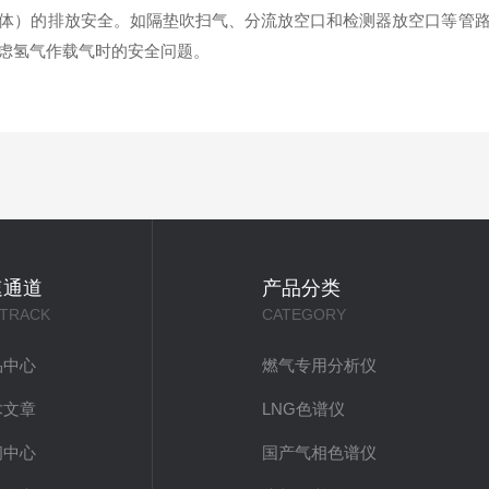
体）的排放安全。如隔垫吹扫气、分流放空口和检测器放空口等管
虑氢气作载气时的安全问题。
速通道
产品分类
 TRACK
CATEGORY
品中心
燃气专用分析仪
术文章
LNG色谱仪
闻中心
国产气相色谱仪