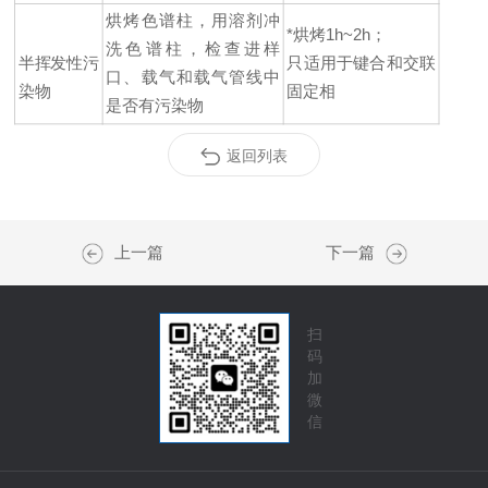
烘烤色谱柱，用溶剂冲
*烘烤1h~2h；
洗色谱柱，检查进样
半挥发性污
只适用于键合和交联
口、载气和载气管线中
染物
固定相
是否有污染物
返回列表
上一篇
下一篇
扫
码
加
微
信