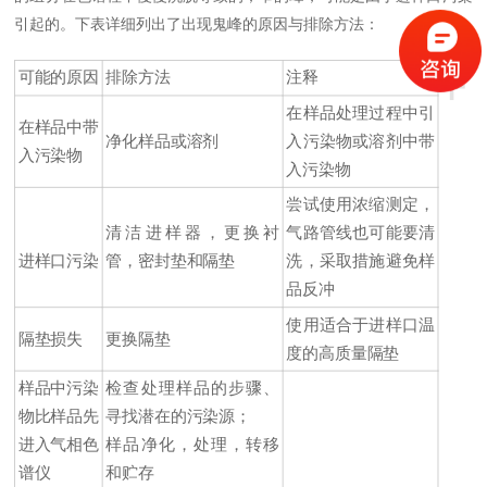
引起的。下表详细列出了出现鬼峰的原因与排除方法：
+
可能的原因
排除方法
注释
在样品处理过程中引
在样品中带
净化样品或溶剂
入污染物或溶剂中带
入污染物
入污染物
尝试使用浓缩测定，
清洁进样器，更换衬
气路管线也可能要清
进样口污染
管，密封垫和隔垫
洗，采取措施避免样
品反冲
使用适合于进样口温
隔垫损失
更换隔垫
度的高质量隔垫
样品中污染
检查处理样品的步骤、
物比样品先
寻找潜在的污染源；
进入气相色
样品净化，处理，转移
谱仪
和贮存