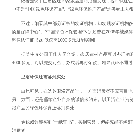
记者走访中山市区近10家家居建材店铺发现，各种认证证书
中不乏“中国绿色环保产品”、“绿色环保推广产品”之类看上去很
不过，细看其中部分证书的发证机构，却发现发证机构多为“
质量保障中心”、“中国绿色环保管理中心”还曾在2006年
环保认证证书zui低仅需1000多元就能买到!
据某中介公司工作人员介绍，家居建材产品可以办理的环保认
4000多元。可以先交订金，办成后再付余款。如果认证不通
卫浴环保还需落到实处
由此可见，在选购卫浴产品时，一方面消费者不应盲目信赖所谓
另一方面，还是需靠企业自身的诚信来约束。以卫浴企业为例
浴产品的绿色环保真正落到实处!
金钱或许能买到“一纸证书”，买到荣誉，但终究经不起消费
消费者!