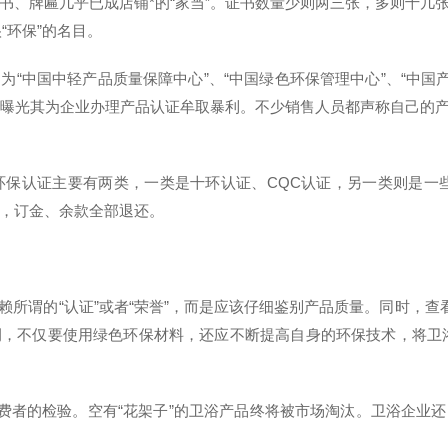
、牌匾几乎已成店铺*的“家当”。证书数量少则两三张，多则十几
“环保”的名目。
中国中轻产品质量保障中心”、“中国绿色环保管理中心”、“中国产
被媒体曝光其为企业办理产品认证牟取暴利。不少销售人员都声称自己
证主要有两类，一类是十环认证、CQC认证，另一类则是一些协
过，订金、余款全部退还。
的“认证”或者“荣誉”，而是应该仔细鉴别产品质量。同时，查看
，不仅要使用绿色环保材料，还应不断提高自身的环保技术，将卫浴
者的检验。空有“花架子”的卫浴产品终将被市场淘汰。卫浴企业