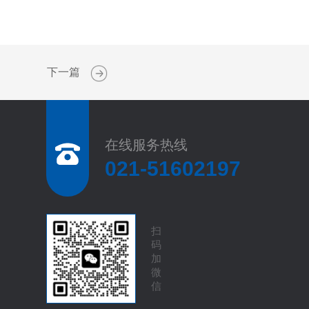
下一篇
在线服务热线
021-51602197
扫
码
加
微
信