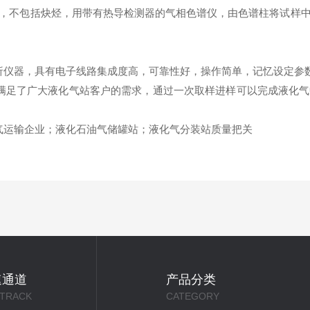
，不包括炔烃，用带有热导检测器的气相色谱仪，由色谱柱将试样
析仪器，具有电子线路集成度高，可靠性好，操作简单，记忆设定参
满足了广大液化气站客户的需求，通过一次取样进样可以完成液化
气运输企业；液化石油气储罐站；液化气分装站质量把关
速通道
产品分类
 TRACK
CATEGORY