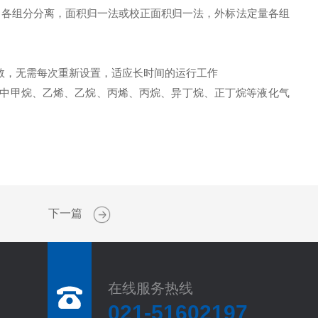
中各组分分离，面积归一法或校正面积归一法，外标法定量各组
数，无需每次重新设置，适应长时间的运行工作
气中甲烷、乙烯、乙烷、丙烯、丙烷、异丁烷、正丁烷等液化气
下一篇
在线服务热线
021-51602197