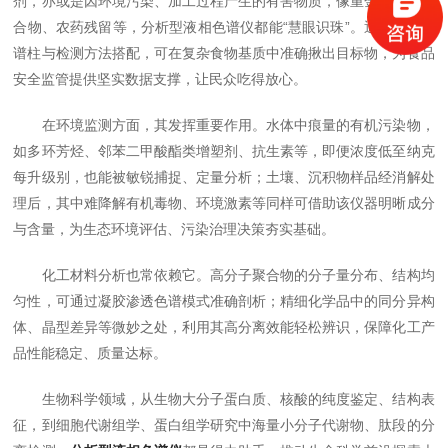
剂，亦或是因环境污染、加工过程产生的有害物质，像重金属离子络
合物、农药残留等，分析型液相色谱仪都能“慧眼识珠”。通过不同色
谱柱与检测方法搭配，可在复杂食物基质中准确揪出目标物，为食品
安全监管提供坚实数据支撑，让民众吃得放心。
在环境监测方面，其发挥重要作用。水体中痕量的有机污染物，
如多环芳烃、邻苯二甲酸酯类增塑剂、抗生素等，即便浓度低至纳克
每升级别，也能被敏锐捕捉、定量分析；土壤、沉积物样品经消解处
理后，其中难降解有机毒物、环境激素等同样可借助该仪器明晰成分
与含量，为生态环境评估、污染治理决策夯实基础。
化工材料分析也常依赖它。高分子聚合物的分子量分布、结构均
匀性，可通过凝胶渗透色谱模式准确剖析；精细化学品中的同分异构
体、晶型差异等微妙之处，利用其高分离效能轻松辨识，保障化工产
品性能稳定、质量达标。
生物科学领域，从生物大分子蛋白质、核酸的纯度鉴定、结构表
征，到细胞代谢组学、蛋白组学研究中海量小分子代谢物、肽段的分