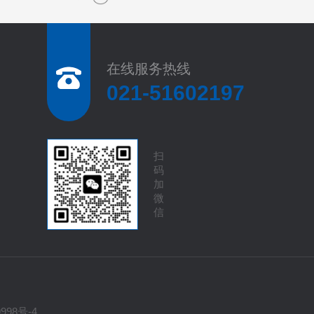
在线服务热线
021-51602197
扫
码
加
微
信
998号-4