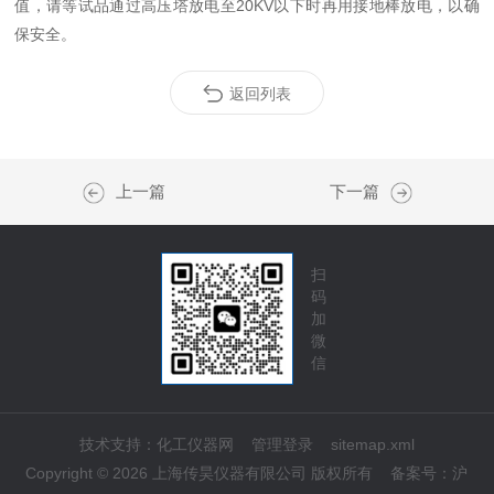
值，请等试品通过高压塔放电至20KV以下时再用接地棒放电，以确
保安全。
返回列表
上一篇
下一篇
扫
码
加
微
信
技术支持：
化工仪器网
管理登录
sitemap.xml
Copyright © 2026 上海传昊仪器有限公司 版权所有
备案号：
沪