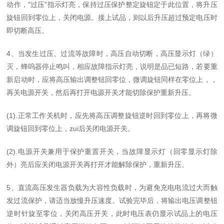
动作，"过压"指示灯亮，保持过压保护整定旋钮定于此位置，将升压
旋钮回到零位上，关闭电源。接上试品，则以后升压超过预定电压时
即切断高压。
4、当发生过压、过流等故障时，高压自动切断，高压显示灯（绿）
灭，蜂呜器停止鸣叫，相应故障指示灯亮，说明是品已短路，若要重
新启动时，应将高压输出调整钮回零位，微调旋钮同样在零位上，，
再关电源开关，然后再打开电源开关才能切除保护重新升压。
(1).正常工作关机时，应先将高压调整旋钮逆时回到零位上，再将微
调旋钮回到零位上，zui后关闭电源开关。
(2).电源开关兼用于保护重置开关，当故障显示灯（回零显示灯除
外）亮后应关闭电源开关再打开才能解除保护，重新升压。
5、直流高压发生器负载为大容性负载时，为避免充电电流过大而触
发过流保护，请适当放慢升压速度。试验完毕后，将输出电压调整钮
逆时针旋至零位，关闭高压开关，此时电压表仍显示试品上的电压