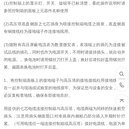
(1)控制箱上的显示灯、开关、旋钮等已标清楚，看此操作说明时请
参照控制箱的面板上元器件名称使用
(2)高压塔底盘侧面之七芯插座为联接控制箱电缆之插座，底盘侧面
有铜接线柱为接地端子作连接地线用。
(3)随附有高压屏蔽电流表为数显微安表，表顶端上的插孔为连接被
试品线的插孔，同时也作为电源开关，不用时请拔掉插头，就自动并
闭电源。。换电池时请用镙丝刀打开上盖，换好后请扣好盖用镙丝拧
紧。扁圆表换电池时打开后盖。
1、将控制箱面板上的接地端子与高压塔的接地接线柱用接地线连接
在一起并与现场或试验室的地线接牢。为保证您与设备的安全，请务
必反复检查地线，确保各部接地良好。
用提供的七芯电缆连接控制箱与高压塔，电缆两端为同样的快速航空
插头，注意用插头侧面豁口对准插座内侧粗凸部分插入并顺时针拧
紧。（可用电缆任一端连接控制箱或高压塔）接好电源线，电源为单