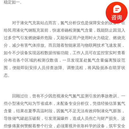
稳定如一。
对于液化气充装站点而言，氮气分析仪也是保障安全的设备。在
给民用液化气钢瓶充装前，快速准确检测氮气含量，既能防止因混入
过多空气引发燃烧爆炸危险，又能保证用户使用时火力稳定、燃烧充
分，减少有害气体排放。而且随着智能家居与物联网技术飞速发展，
如今不少设备实现远程数据传输功能，工作人员可在监控室实时查看
分布在各个区域的检测仪数值，一旦发现某处氮气含量偏离预设范
围，便能即刻安排人员排查故障、调整流程，将风险扼杀在萌芽状
态。
回顾过往，曾有不少因忽视液化气氮气监测引发的事故教训。一
些小型液化气站为节省成本，未配备专业分析仪，凭借经验估算氮气
含量，结果在夏季高温时段，因氮气不足无法有效抑制液化气膨胀，
导致储气罐超压破裂，引发泄漏爆炸，造成人员伤亡与财产损失。这
些惨痛案例警醒着整个行业，必须重视并依靠科学的设备，筑牢安全