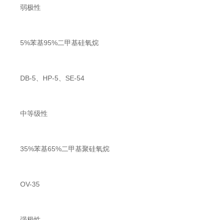
弱极性
5%苯基95%二甲基硅氧烷
DB-5、HP-5、SE-54
中等级性
35%苯基65%二甲基聚硅氧烷
OV-35
强极性