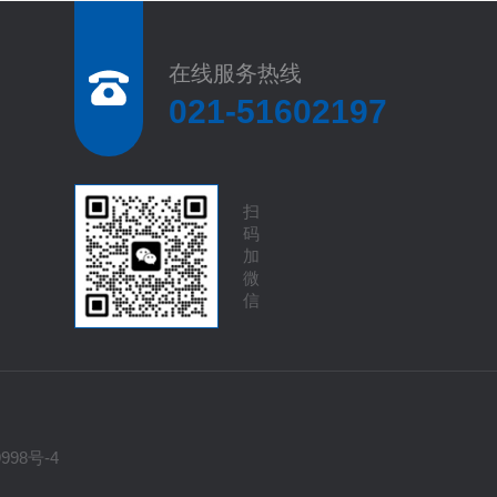
在线服务热线
021-51602197
扫
码
加
微
信
998号-4