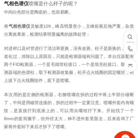
气相色谱仪
喷嘴是什么样子的呢？
中间白色部分是陶瓷的，也容易断。
将
气相色谱仪
灵敏度109，峰高明显变小，主峰前展后拖严重，杂质
分离效果差，检测结果明显偏离的故障处理：
对进样口及衬管进行了清洁和更换，没有改善。柱子是新换的，已经
老化过，排除以上原因后，只能是检测器端有问题了。本台仪器配有
两个FID检测器，一个是毛细管柱接口，一个是填充柱接口。取下检
测器端的色谱柱，取下检测器收集极，松开点火线圈的固定螺丝，向
上拔下点火线圈组件，底下是喷嘴。
本次用的是左侧的检测器，右侧喷嘴在拆的过程中将上半部分碰断
了，中间是用磁管连接的，拆的过程中一定要注意。喷嘴外套内有螺
纹，是直接拧到底座上的，可以用尖嘴钳拧下来。开始找了一个
8mm的套筒搬手，但外径太大，伸不进外套里面去，后来咨询了厂
家将外套卸下来后才拆下了喷嘴。